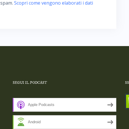
o spam.
Scopri come vengono elaborati i dati
SEGUI IL PODCAST
S
Apple Podcasts
Android