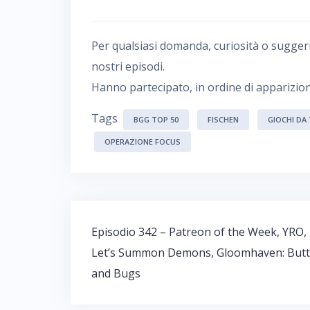
Per qualsiasi domanda, curiosità o sugger
nostri episodi.
Hanno partecipato, in ordine di apparizion
Tags
BGG TOP 50
FISCHEN
GIOCHI DA
OPERAZIONE FOCUS
Navigazione
Episodio 342 – Patreon of the Week, YRO,
articoli
Let’s Summon Demons, Gloomhaven: But
and Bugs