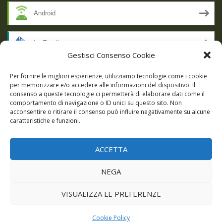
Android
by Email
Gestisci Consenso Cookie
RSS
Per fornire le migliori esperienze, utilizziamo tecnologie come i cookie
per memorizzare e/o accedere alle informazioni del dispositivo. Il
consenso a queste tecnologie ci permetterà di elaborare dati come il
comportamento di navigazione o ID unici su questo sito. Non
SSL SECURE
acconsentire o ritirare il consenso può influire negativamente su alcune
caratteristiche e funzioni.
ACCETTA
Powered by WordPress
|
Theme:
Talon
by aThemes.
NEGA
Episodi
Giochi
DBC Podcast
Cookie Policy (UE)
VISUALIZZA LE PREFERENZE
Cookie Policy