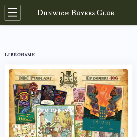
Skip
Dunwich Buyers Club
to
content
librogame