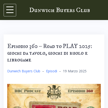
Skip
Dunwich Buyers Club
to
content
Episodio 360 – Road to PLAY 2025:
giochi da tavolo, giochi di ruolo e
librogame
Dunwich Buyers Club
–
Episodi
–
19 Marzo 2025