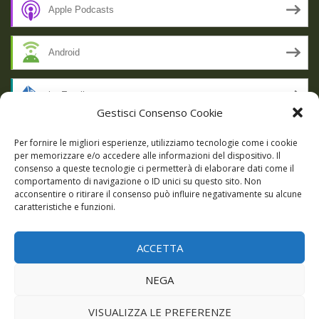
Apple Podcasts
Android
by Email
Gestisci Consenso Cookie
RSS
Per fornire le migliori esperienze, utilizziamo tecnologie come i cookie
per memorizzare e/o accedere alle informazioni del dispositivo. Il
consenso a queste tecnologie ci permetterà di elaborare dati come il
comportamento di navigazione o ID unici su questo sito. Non
SSL SECURE
acconsentire o ritirare il consenso può influire negativamente su alcune
caratteristiche e funzioni.
ACCETTA
Powered by WordPress
|
Theme:
Talon
by aThemes.
NEGA
Episodi
Giochi
DBC Podcast
Cookie Policy (UE)
VISUALIZZA LE PREFERENZE