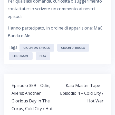
Per qualsiasi domanda, curiosità o suggerimento
contattateci o scrivete un commento ai nostri
episodi.
Hanno partecipato, in ordine di apparizione: MaC,
Banda e Ale.
Tags
GIOCHI DA TAVOLO
GIOCHI DI RUOLO
LIBROGAME
PLAY
Navigazione
Episodio 359 – Odin,
Kaio Master Tape –
articoli
Aliens: Another
Episodio 4 – Cold City /
Glorious Day in The
Hot War
Corps, Cold City / Hot