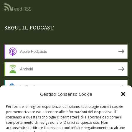
Feed RSS
SEGUI IL PODCAST
Apple Podcasts
Android
by Email
Gestisci Consenso Cookie
RSS
Per fornire le migliori esperienze, utilizziamo tecnologie come i cookie
per memorizzare e/o accedere alle informazioni del dispositivo. Il
consenso a queste tecnologie ci permetterà di elaborare dati come il
comportamento di navigazione o ID unici su questo sito. Non
SSL SECURE
acconsentire o ritirare il consenso può influire negativamente su alcune