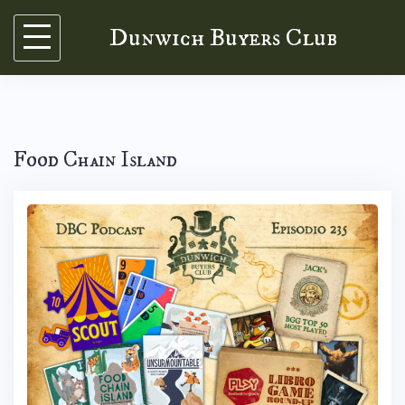
Skip
Dunwich Buyers Club
to
content
Food Chain Island