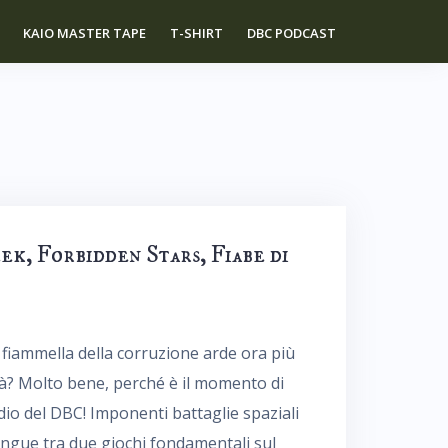
KAIO MASTER TAPE
T-SHIRT
DBC PODCAST
ek, Forbidden Stars, Fiabe di
a fiammella della corruzione arde ora più
ità? Molto bene, perché è il momento di
dio del DBC! Imponenti battaglie spaziali
 sangue tra due giochi fondamentali sul