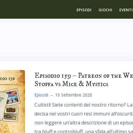
EPISODI
GIOCHI
EVENTI
Episodio 159 – Patreon of the We
Stoffa vs Mice & Mystics
Episodi
–
10 Settembre 2020
Cultisti! Siete contenti del nostro ritorno? L
decisa nei vostri cuori resi immuni all’oscur
non leggere un’altra descrizione di un episo
tra bluff e controbluff, una sfida all’ultimo