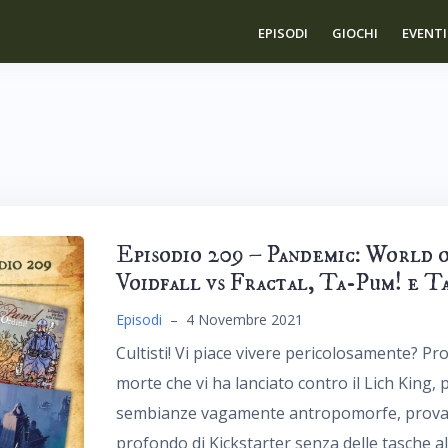
EPISODI
GIOCHI
EVENTI
Episodio 209 – Pandemic: World 
Voidfall vs Fractal, Ta-Pum! e T
Episodi
–
4 Novembre 2021
Cultisti! Vi piace vivere pericolosamente? Pro
morte che vi ha lanciato contro il Lich King, 
sembianze vagamente antropomorfe, provate
profondo di Kickstarter senza delle tasche a