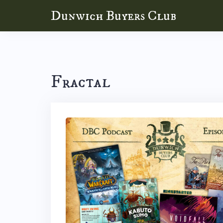
Skip
Dunwich Buyers Club
to
content
Fractal