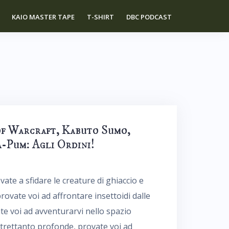
KAIO MASTER TAPE
T-SHIRT
DBC PODCAST
of Warcraft, Kabuto Sumo,
a-Pum: Agli Ordini!
vate a sfidare le creature di ghiaccio e
provate voi ad affrontare insettoidi dalle
 voi ad avventurarvi nello spazio
ltrettanto profonde, provate voi ad