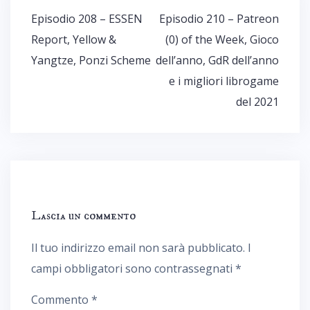
Navigazione
Episodio 208 – ESSEN
Episodio 210 – Patreon
articoli
Report, Yellow &
(0) of the Week, Gioco
Yangtze, Ponzi Scheme
dell’anno, GdR dell’anno
e i migliori librogame
del 2021
Lascia un commento
Il tuo indirizzo email non sarà pubblicato.
I
campi obbligatori sono contrassegnati
*
Commento
*