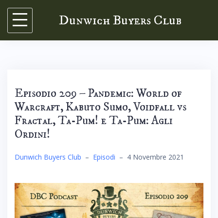
Skip
Dunwich Buyers Club
to
content
Episodio 209 – Pandemic: World of
Warcraft, Kabuto Sumo, Voidfall vs
Fractal, Ta-Pum! e Ta-Pum: Agli
Ordini!
Dunwich Buyers Club
–
Episodi
–
4 Novembre 2021