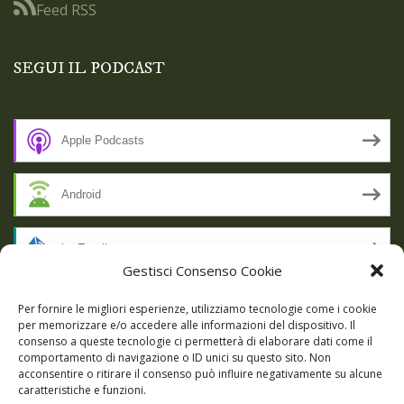
Feed RSS
SEGUI IL PODCAST
Apple Podcasts
Android
by Email
Gestisci Consenso Cookie
RSS
Per fornire le migliori esperienze, utilizziamo tecnologie come i cookie
per memorizzare e/o accedere alle informazioni del dispositivo. Il
consenso a queste tecnologie ci permetterà di elaborare dati come il
comportamento di navigazione o ID unici su questo sito. Non
SSL SECURE
acconsentire o ritirare il consenso può influire negativamente su alcune
caratteristiche e funzioni.