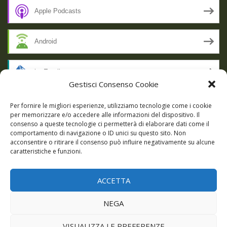
Apple Podcasts
Android
by Email
Gestisci Consenso Cookie
RSS
Per fornire le migliori esperienze, utilizziamo tecnologie come i cookie
per memorizzare e/o accedere alle informazioni del dispositivo. Il
consenso a queste tecnologie ci permetterà di elaborare dati come il
comportamento di navigazione o ID unici su questo sito. Non
SSL SECURE
acconsentire o ritirare il consenso può influire negativamente su alcune
caratteristiche e funzioni.
ACCETTA
Powered by WordPress
|
Theme:
Talon
by aThemes.
NEGA
Episodi
Giochi
DBC Podcast
Cookie Policy (UE)
VISUALIZZA LE PREFERENZE