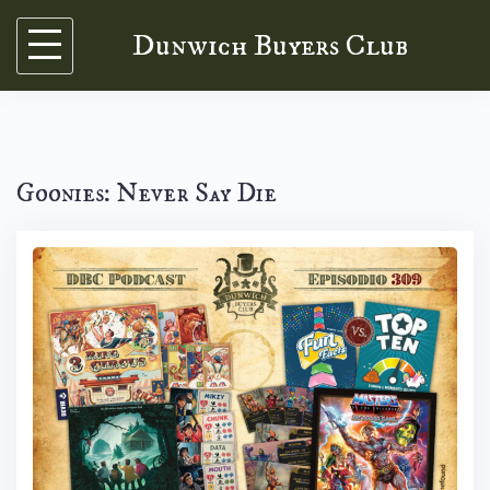
Skip
Dunwich Buyers Club
to
content
Goonies: Never Say Die