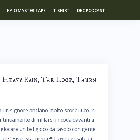
KAIO MASTER TAPE
T-SHIRT
DBC PODCAST
: Heavy Rain, The Loop, Thurn
on un signore anziano molto scorbutico in
tinuamente di infilarsi in coda davanti a
 giocare un bel gioco da tavolo con gente
ate? Risposta: niente!!! Dove pensate di