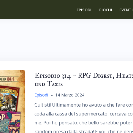
EPISODI
GIOCHI
EVENTI
Episodio 314 – RPG Digest, Heat
und Taxis
Episodi
–
14 Marzo 2024
Cultisti! Ultimamente ho avuto a che fare c
coda alla cassa del supermercato, cercava con
me. Poi ho pensato: che bello sarebbe poter
random presa dalla strada! E voi, che ne pens