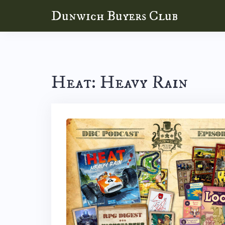
Skip
Dunwich Buyers Club
to
content
Heat: Heavy Rain