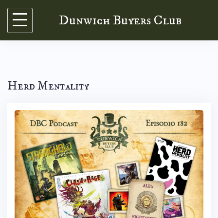
Skip
Dunwich Buyers Club
to
content
Herd Mentality