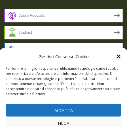
Apple Podcasts
Android
by Email
Gestisci Consenso Cookie
RSS
Per fornire le migliori esperienze, utilizziamo tecnologie come i cookie
per memorizzare e/o accedere alle informazioni del dispositivo. Il
consenso a queste tecnologie ci permetterà di elaborare dati come il
comportamento di navigazione o ID unici su questo sito. Non
SSL SECURE
acconsentire o ritirare il consenso può influire negativamente su alcune
caratteristiche e funzioni.
ACCETTA
Powered by WordPress
|
Theme:
Talon
by aThemes.
NEGA