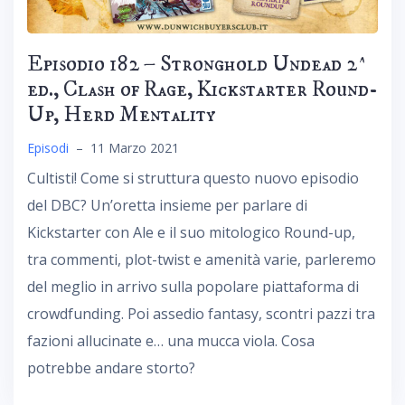
Episodio 182 – Stronghold Undead 2^
ed., Clash of Rage, Kickstarter Round-
Up, Herd Mentality
Episodi
–
11 Marzo 2021
Cultisti! Come si struttura questo nuovo episodio
del DBC? Un’oretta insieme per parlare di
Kickstarter con Ale e il suo mitologico Round-up,
tra commenti, plot-twist e amenità varie, parleremo
del meglio in arrivo sulla popolare piattaforma di
crowdfunding. Poi assedio fantasy, scontri pazzi tra
fazioni allucinate e… una mucca viola. Cosa
potrebbe andare storto?