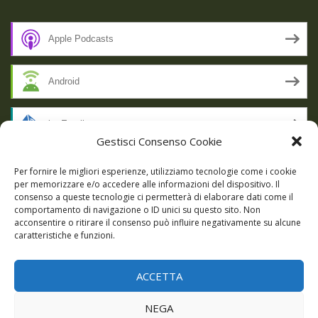
Apple Podcasts
Android
by Email
Gestisci Consenso Cookie
RSS
Per fornire le migliori esperienze, utilizziamo tecnologie come i cookie
per memorizzare e/o accedere alle informazioni del dispositivo. Il
consenso a queste tecnologie ci permetterà di elaborare dati come il
comportamento di navigazione o ID unici su questo sito. Non
SSL SECURE
acconsentire o ritirare il consenso può influire negativamente su alcune
caratteristiche e funzioni.
ACCETTA
Powered by WordPress
|
Theme:
Talon
by aThemes.
NEGA