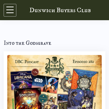
Skip
Dunwich Buyers Club
to
content
Into the Godsgrave