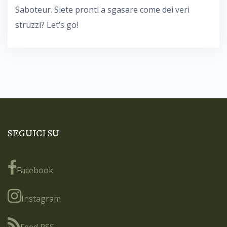
Saboteur. Siete pronti a sgasare come dei veri
struzzi? Let’s go!
SEGUICI SU
Facebook
Instagram
Feed RSS