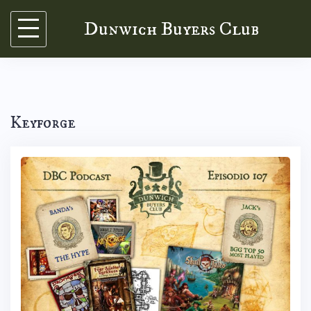
Skip
Dunwich Buyers Club
to
content
Keyforge