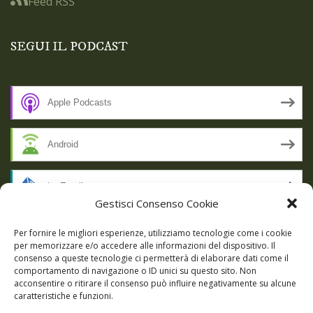
Feed RSS
SEGUI IL PODCAST
Apple Podcasts
Android
by Email
Gestisci Consenso Cookie
RSS
Per fornire le migliori esperienze, utilizziamo tecnologie come i cookie
per memorizzare e/o accedere alle informazioni del dispositivo. Il
consenso a queste tecnologie ci permetterà di elaborare dati come il
comportamento di navigazione o ID unici su questo sito. Non
SSL SECURE
acconsentire o ritirare il consenso può influire negativamente su alcune
caratteristiche e funzioni.