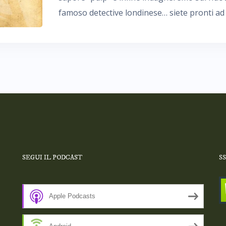
famoso detective londinese… siete pronti ad a
SEGUI IL PODCAST
S
Apple Podcasts