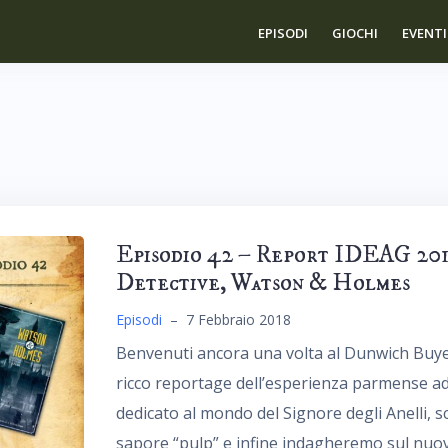
EPISODI
GIOCHI
EVENTI
Episodio 42 – Report IDEAG 2018
Detective, Watson & Holmes
Episodi
–
7 Febbraio 2018
Benvenuti ancora una volta al Dunwich Buye
ricco reportage dell’esperienza parmense a
dedicato al mondo del Signore degli Anelli, 
sapore “pulp” e infine indagheremo sul nuov