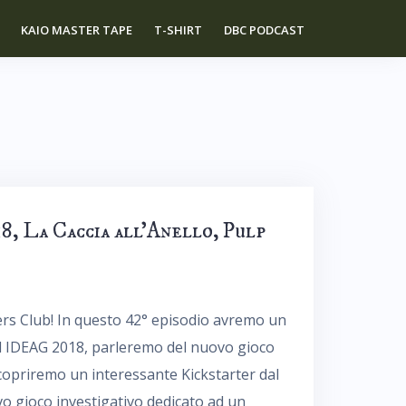
KAIO MASTER TAPE
T-SHIRT
DBC PODCAST
, La Caccia all’Anello, Pulp
rs Club! In questo 42° episodio avremo un
d IDEAG 2018, parleremo del nuovo gioco
scopriremo un interessante Kickstarter dal
o gioco investigativo dedicato ad un