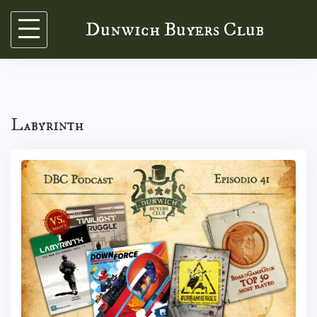
Skip
Dunwich Buyers Club
to
content
Labyrinth