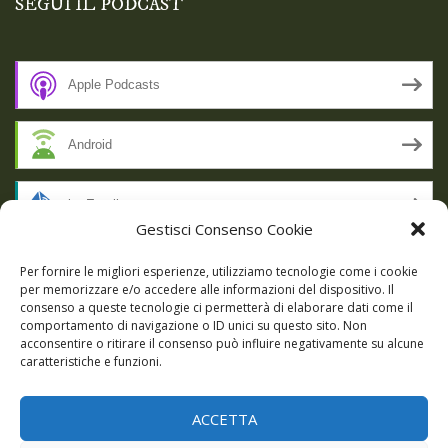
SEGUI IL PODCAST
Apple Podcasts
Android
by Email
Gestisci Consenso Cookie
RSS
Per fornire le migliori esperienze, utilizziamo tecnologie come i cookie
per memorizzare e/o accedere alle informazioni del dispositivo. Il
consenso a queste tecnologie ci permetterà di elaborare dati come il
comportamento di navigazione o ID unici su questo sito. Non
SSL SECURE
acconsentire o ritirare il consenso può influire negativamente su alcune
caratteristiche e funzioni.
ACCETTA