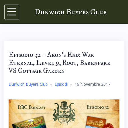
Skip
Dunwich Buyers Club
to
content
Episodio 32 – Aeon’s End: War
Eternal, Level 9, Root, Barenpark
VS Cottage Garden
Dunwich Buyers Club
–
Episodi
–
16 Novembre 2017