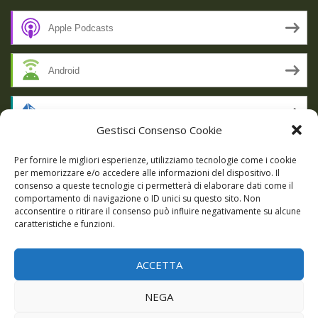
Apple Podcasts
Android
by Email
Gestisci Consenso Cookie
RSS
Per fornire le migliori esperienze, utilizziamo tecnologie come i cookie
per memorizzare e/o accedere alle informazioni del dispositivo. Il
consenso a queste tecnologie ci permetterà di elaborare dati come il
comportamento di navigazione o ID unici su questo sito. Non
SSL SECURE
acconsentire o ritirare il consenso può influire negativamente su alcune
caratteristiche e funzioni.
ACCETTA
Powered by WordPress
|
Theme:
Talon
by aThemes.
NEGA