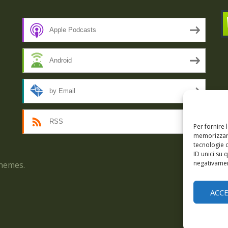
Apple Podcasts
Android
by Email
RSS
Per fornire 
memorizzare
tecnologie 
ID unici su 
negativament
hemes.
Epis
ACC