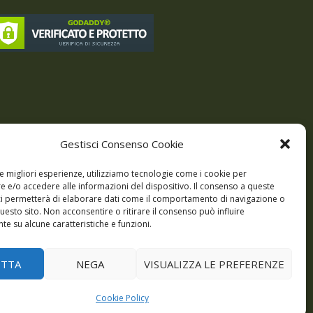
Gestisci Consenso Cookie
le migliori esperienze, utilizziamo tecnologie come i cookie per
 e/o accedere alle informazioni del dispositivo. Il consenso a queste
ci permetterà di elaborare dati come il comportamento di navigazione o
questo sito. Non acconsentire o ritirare il consenso può influire
e su alcune caratteristiche e funzioni.
odi
Giochi
DBC Podcast
Cookie Policy (UE)
ETTA
NEGA
VISUALIZZA LE PREFERENZE
Cookie Policy