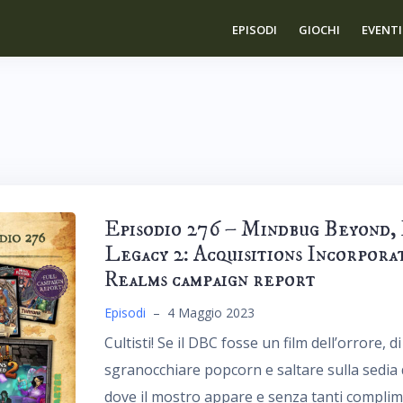
EPISODI
GIOCHI
EVENTI
Episodio 276 – Mindbug Beyond, L
Legacy 2: Acquisitions Incorpor
Realms campaign report
Episodi
–
4 Maggio 2023
Cultisti! Se il DBC fosse un film dell’orrore, di
sgranocchiare popcorn e saltare sulla sedia
dove il mostro appare e senza tanti complimen