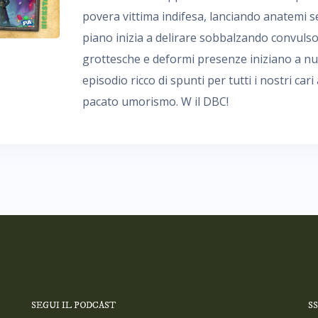
povera vittima indifesa, lanciando anatemi s
piano inizia a delirare sobbalzando convulso
grottesche e deformi presenze iniziano a nut
episodio ricco di spunti per tutti i nostri cari a
pacato umorismo. W il DBC!
SEGUI IL PODCAST
S