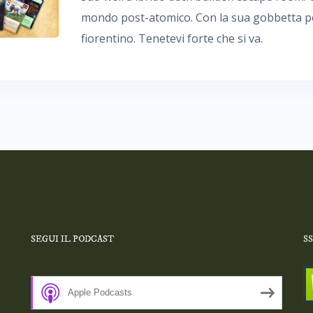
mondo post-atomico. Con la sua gobbetta por
fiorentino. Tenetevi forte che si va.
SEGUI IL PODCAST
S
Apple Podcasts