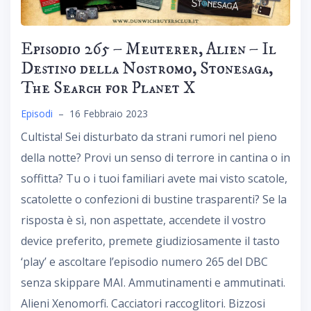
Episodio 265 – Meuterer, Alien – Il
Destino della Nostromo, Stonesaga,
The Search for Planet X
Episodi
–
16 Febbraio 2023
Cultista! Sei disturbato da strani rumori nel pieno
della notte? Provi un senso di terrore in cantina o in
soffitta? Tu o i tuoi familiari avete mai visto scatole,
scatolette o confezioni di bustine trasparenti? Se la
risposta è sì, non aspettate, accendete il vostro
device preferito, premete giudiziosamente il tasto
‘play’ e ascoltare l’episodio numero 265 del DBC
senza skippare MAI. Ammutinamenti e ammutinati.
Alieni Xenomorfi. Cacciatori raccoglitori. Bizzosi