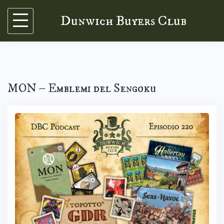
Skip
Dunwich Buyers Club
to
content
MON – Emblemi del Sengoku