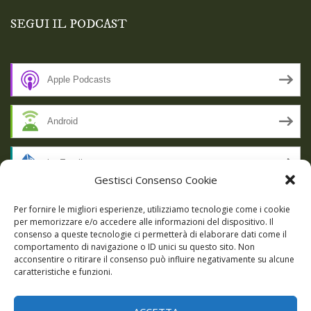
SEGUI IL PODCAST
Apple Podcasts
Android
by Email
Gestisci Consenso Cookie
RSS
Per fornire le migliori esperienze, utilizziamo tecnologie come i cookie
per memorizzare e/o accedere alle informazioni del dispositivo. Il
consenso a queste tecnologie ci permetterà di elaborare dati come il
comportamento di navigazione o ID unici su questo sito. Non
SSL SECURE
acconsentire o ritirare il consenso può influire negativamente su alcune
caratteristiche e funzioni.