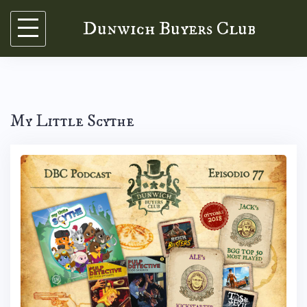
Skip
Dunwich Buyers Club
to
content
My Little Scythe