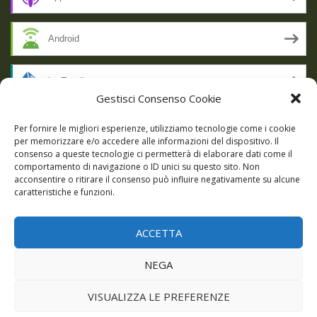
Android
by Email
Gestisci Consenso Cookie
RSS
Per fornire le migliori esperienze, utilizziamo tecnologie come i cookie
per memorizzare e/o accedere alle informazioni del dispositivo. Il
consenso a queste tecnologie ci permetterà di elaborare dati come il
comportamento di navigazione o ID unici su questo sito. Non
SSL SECURE
acconsentire o ritirare il consenso può influire negativamente su alcune
caratteristiche e funzioni.
ACCETTA
Powered by WordPress
|
Theme:
Talon
by aThemes.
NEGA
Episodi
Giochi
DBC Podcast
Cookie Policy (UE)
VISUALIZZA LE PREFERENZE