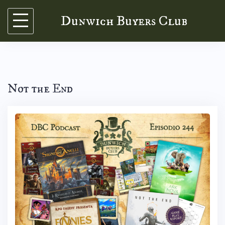
Skip
Dunwich Buyers Club
to
content
Not the End