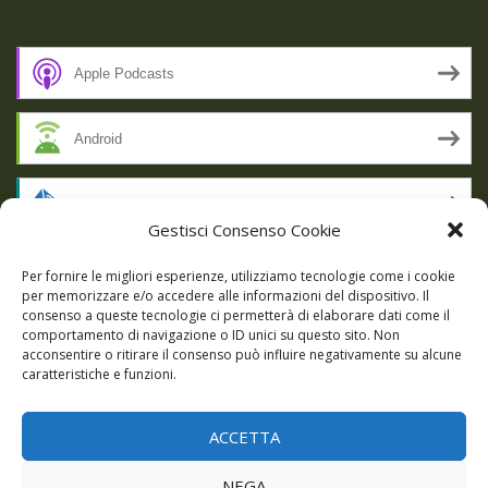
Apple Podcasts
Android
by Email
Gestisci Consenso Cookie
RSS
Per fornire le migliori esperienze, utilizziamo tecnologie come i cookie
per memorizzare e/o accedere alle informazioni del dispositivo. Il
consenso a queste tecnologie ci permetterà di elaborare dati come il
comportamento di navigazione o ID unici su questo sito. Non
SSL SECURE
acconsentire o ritirare il consenso può influire negativamente su alcune
caratteristiche e funzioni.
ACCETTA
Powered by WordPress
|
Theme:
Talon
by aThemes.
NEGA