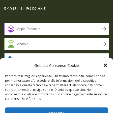
SEGUI IL PODCAST
Apple Podcasts
Android
by Email
Gestisci Consenso Cookie
RSS
Per fornire le migliori esperienze, utilizziamo tecnologie come i cookie
per memorizzare e/o accedere alle informazioni del dispositivo. Il
consenso a queste tecnologie ci permetterà di elaborare dati come il
comportamento di navigazione o ID unici su questo sito. Non
SSL SECURE
acconsentire o ritirare il consenso può influire negativamente su alcune
caratteristiche e funzioni.