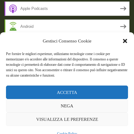
Apple Podcasts
Android
Gestisci Consenso Cookie
by Email
Per fornire le migliori esperienze, utilizziamo tecnologie come i cookie per
memorizzare e/o accedere alle informazioni del dispositivo. Il consenso a queste
RSS
tecnologie ci permetterà di elaborare dati come il comportamento di navigazione o ID
unici su questo sito. Non acconsentire o ritirare il consenso può influire negativamente
su alcune caratteristiche e funzioni.
SSL SECURE
ACCETTA
Powered by WordPress
|
Theme:
Talon
by aThemes.
NEGA
Episodi
Giochi
DBC Podcast
Cookie Policy (UE)
VISUALIZZA LE PREFERENZE
Cookie Policy