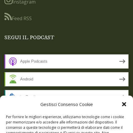
Instagram
Feed RSS
SEGUI IL PODCAST
Apple Podcasts
Android
by Email
Gestisci Consenso Cookie
RSS
Per fornire le migliori esperienze, utilizziamo tecnologie come i cookie
per memorizzare e/o accedere alle informazioni del dispositivo. Il
consenso a queste tecnologie ci permetterà di elaborare dati come il
comportamento di navigazione o ID unici su questo sito. Non