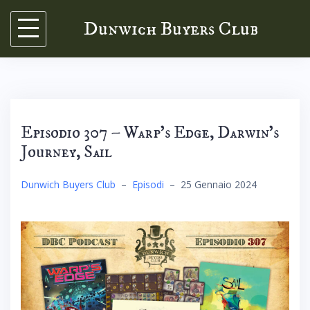
Skip
Dunwich Buyers Club
to
content
Episodio 307 – Warp’s Edge, Darwin’s
Journey, Sail
Dunwich Buyers Club
–
Episodi
–
25 Gennaio 2024