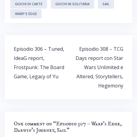
GIOCHI DI CARTE
GIOCHI IN SOLITARIA
SAIL
WARP'S EDGE
Navigazione
Episodio 306 – Tuned,
Episodio 308 – TCG
articoli
IdeaG report,
Days report con Star
Frostpunk: The Board
Wars Unlimited e
Game, Legacy of Yu
Altered, Storytellers,
Hegemony
One comment on “
Episodio 307 – Warp’s Edge,
Darwin’s Journey, Sail
”