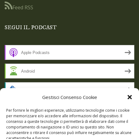
Feed RSS
SEGUI IL PODCAST
Apple Podcasts
Android
by Email
Gestisci Consenso Cookie
RSS
Per fornire le migliori esperienze, utilizziamo tecnologie come i cookie
per memorizzare e/o accedere alle informazioni del dispositivo. Il
consenso a queste tecnologie ci permetterà di elaborare dati come il
comportamento di navigazione o ID unici su questo sito. Non
SSL SECURE
acconsentire o ritirare il consenso può influire negativamente su alcune
caratteristiche e funzioni.