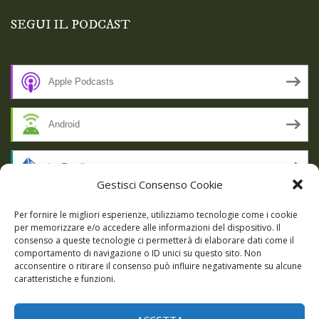
SEGUI IL PODCAST
Apple Podcasts
Android
by Email
Gestisci Consenso Cookie
RSS
Per fornire le migliori esperienze, utilizziamo tecnologie come i cookie
per memorizzare e/o accedere alle informazioni del dispositivo. Il
consenso a queste tecnologie ci permetterà di elaborare dati come il
comportamento di navigazione o ID unici su questo sito. Non
SSL SECURE
acconsentire o ritirare il consenso può influire negativamente su alcune
caratteristiche e funzioni.