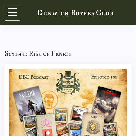
Skip
Dunwich Buyers Club
to
content
Scythe: Rise of Fenris