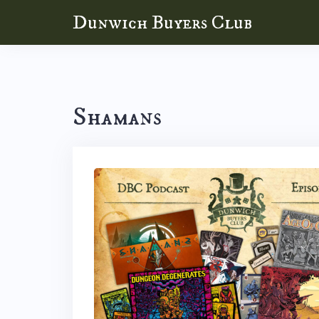
Skip
Dunwich Buyers Club
to
content
Shamans