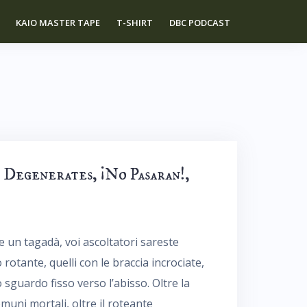
KAIO MASTER TAPE
T-SHIRT
DBC PODCAST
 Degenerates, ¡No Pasaran!,
se un tagadà, voi ascoltatori sareste
 rotante, quelli con le braccia incrociate,
lo sguardo fisso verso l’abisso. Oltre la
muni mortali, oltre il roteante