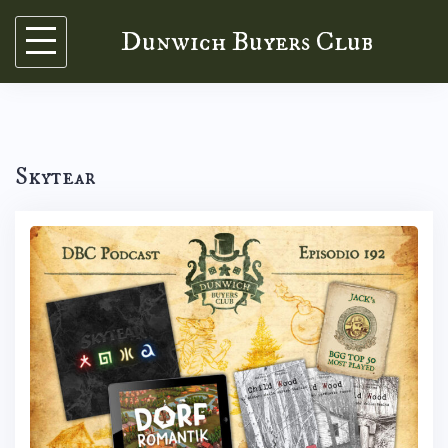
Skip
Dunwich Buyers Club
to
content
Skytear