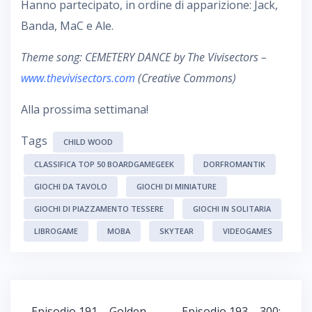
Hanno partecipato, in ordine di apparizione: Jack,
Banda, MaC e Ale.
Theme song: CEMETERY DANCE by The Vivisectors –
www.thevivisectors.com
(Creative Commons)
Alla prossima settimana!
Tags
CHILD WOOD
CLASSIFICA TOP 50 BOARDGAMEGEEK
DORFROMANTIK
GIOCHI DA TAVOLO
GIOCHI DI MINIATURE
GIOCHI DI PIAZZAMENTO TESSERE
GIOCHI IN SOLITARIA
LIBROGAME
MOBA
SKYTEAR
VIDEOGAMES
Navigazione
Episodio 191 – Golden
Episodio 193 – 300: