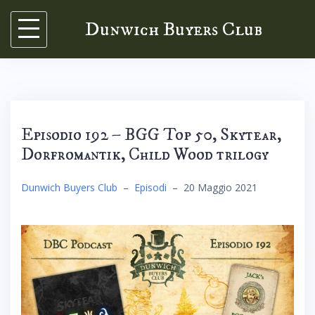
Skip
Dunwich Buyers Club
to
content
Episodio 192 – BGG Top 50, Skytear,
Dorfromantik, Child Wood trilogy
Dunwich Buyers Club
–
Episodi
–
20 Maggio 2021