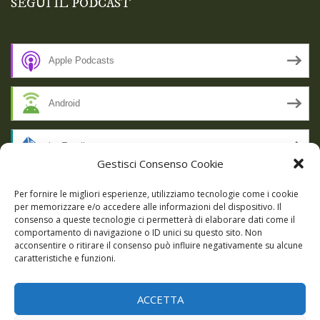
SEGUI IL PODCAST
Apple Podcasts
Android
by Email
Gestisci Consenso Cookie
RSS
Per fornire le migliori esperienze, utilizziamo tecnologie come i cookie
per memorizzare e/o accedere alle informazioni del dispositivo. Il
consenso a queste tecnologie ci permetterà di elaborare dati come il
comportamento di navigazione o ID unici su questo sito. Non
SSL SECURE
acconsentire o ritirare il consenso può influire negativamente su alcune
caratteristiche e funzioni.
ACCETTA