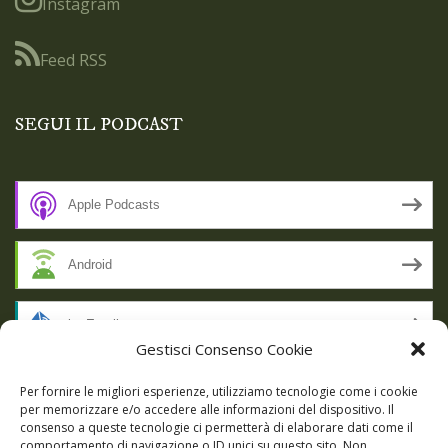
Instagram
Feed RSS
SEGUI IL PODCAST
Apple Podcasts
Android
by Email
Gestisci Consenso Cookie
RSS
Per fornire le migliori esperienze, utilizziamo tecnologie come i cookie
per memorizzare e/o accedere alle informazioni del dispositivo. Il
consenso a queste tecnologie ci permetterà di elaborare dati come il
comportamento di navigazione o ID unici su questo sito. Non