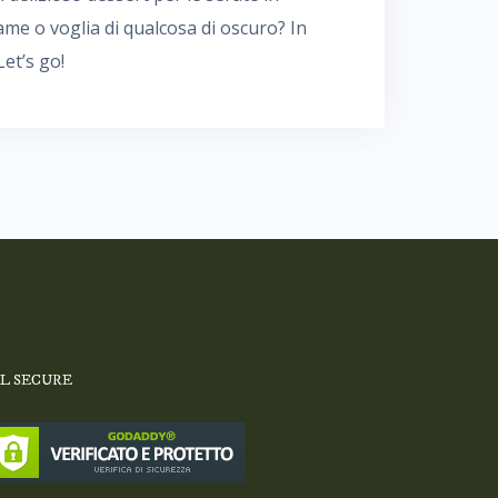
me o voglia di qualcosa di oscuro? In
Let’s go!
SL SECURE