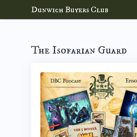
Skip
Dunwich Buyers Club
to
content
The Isofarian Guard