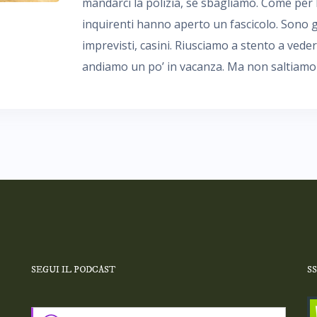
mandarci la polizia, se sbagliamo. Come per l’
inquirenti hanno aperto un fascicolo. Sono g
imprevisti, casini. Riusciamo a stento a veder
andiamo un po’ in vacanza. Ma non saltiamo 
SEGUI IL PODCAST
S