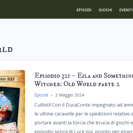
EPISODI
GIOCHI
EVENTI
rld
Episodio 321 – Eila and Somethin
Witcher: Old World parte 2
Episodi
–
2 Maggio 2024
Cultisti! Con il DucaConte impegnato ad amm
le ultime caravelle per le spedizioni relative 
portare avanti la torcia che brucia di giochi
episodio senza di Lui è qui, pronto per esse