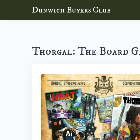
Skip
Dunwich Buyers Club
to
content
Thorgal: The Board 