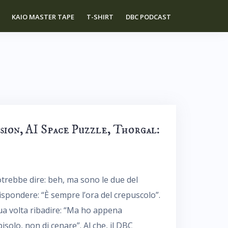
KAIO MASTER TAPE
T-SHIRT
DBC PODCAST
ion, AI Space Puzzle, Thorgal:
otrebbe dire: beh, ma sono le due del
ispondere: “È sempre l’ora del crepuscolo”.
sua volta ribadire: “Ma ho appena
isolo, non di cenare”. Al che, il DBC