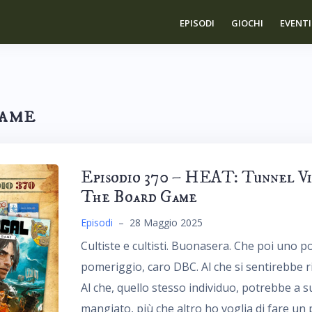
EPISODI
GIOCHI
EVENTI
Game
Episodio 370 – HEAT: Tunnel Vis
The Board Game
Episodi
–
28 Maggio 2025
Cultiste e cultisti. Buonasera. Che poi uno p
pomeriggio, caro DBC. Al che si sentirebbe r
Al che, quello stesso individuo, potrebbe a 
mangiato, più che altro ho voglia di fare un p