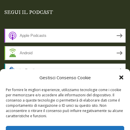
SEGUI IL PODCAST
Apple Podcasts
Android
by Email
Gestisci Consenso Cookie
RSS
Per fornire le migliori esperienze, utilizziamo tecnologie come i cookie
per memorizzare e/o accedere alle informazioni del dispositivo. Il
consenso a queste tecnologie ci permetterà di elaborare dati come il
comportamento di navigazione o ID unici su questo sito. Non
SSL SECURE
acconsentire o ritirare il consenso può influire negativamente su alcune
caratteristiche e funzioni.