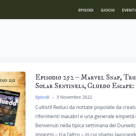
EPISODI
GIOCHI
EVENTI
Episodio 252 – Marvel Snap, Tru
Solar Sentinels, Cluedo Escape:
Episodi
–
3 Novembre 2022
Cultisti! Reduci da nottate popolate da creatu
riferimenti macabri e una generale empietà
Benvenuti nella tipica settimana del Dunwit
impegni – tra l’altro – in cui stiamo lavora