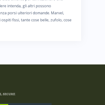
ere intenda, gli altri possono
nza porsi ulteriori domande. Marvel,
ospiti fissi, tante cose belle, zufolo, cose
SL SECURE