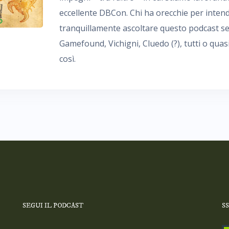
eccellente DBCon. Chi ha orecchie per intend
tranquillamente ascoltare questo podcast se
Gamefound, Vichigni, Cluedo (?), tutti o quasi 
così.
SEGUI IL PODCAST
S