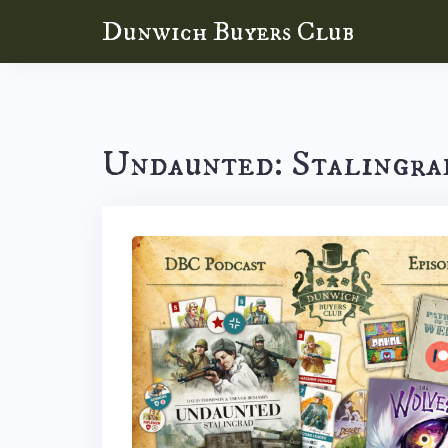
Skip
Dunwich Buyers Club
to
content
Undaunted: Stalingra