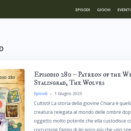
EPISODI
GIOCHI
EVENTI
d
Episodio 280 – Patreon of the W
Stalingrad, The Wolves
Episodi
–
1 Giugno 2023
Cultisti! La storia della giovine Chiara è quel
creatura relegata al mondo delle ombre dop
oggetto molto potente che ella custodisce 
corruzione fanno di lei poco più che uno sp