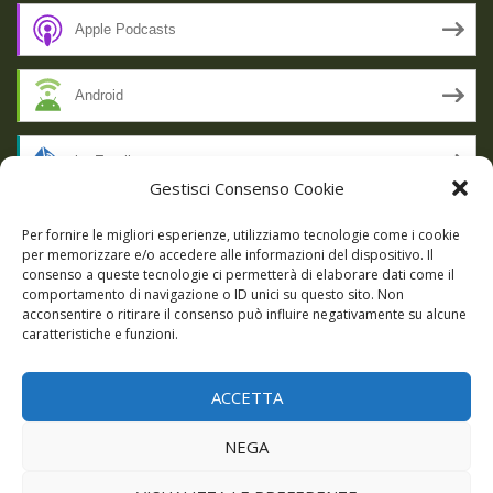
Apple Podcasts
Android
by Email
Gestisci Consenso Cookie
RSS
Per fornire le migliori esperienze, utilizziamo tecnologie come i cookie
per memorizzare e/o accedere alle informazioni del dispositivo. Il
consenso a queste tecnologie ci permetterà di elaborare dati come il
comportamento di navigazione o ID unici su questo sito. Non
SSL SECURE
acconsentire o ritirare il consenso può influire negativamente su alcune
caratteristiche e funzioni.
ACCETTA
Powered by WordPress
|
Theme:
Talon
by aThemes.
NEGA