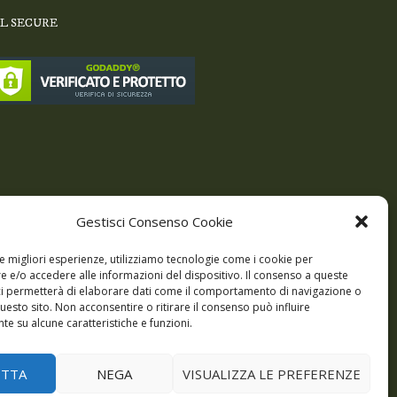
SL SECURE
Gestisci Consenso Cookie
le migliori esperienze, utilizziamo tecnologie come i cookie per
 e/o accedere alle informazioni del dispositivo. Il consenso a queste
ci permetterà di elaborare dati come il comportamento di navigazione o
questo sito. Non acconsentire o ritirare il consenso può influire
e su alcune caratteristiche e funzioni.
odi
Giochi
DBC Podcast
Cookie Policy (UE)
ETTA
NEGA
VISUALIZZA LE PREFERENZE