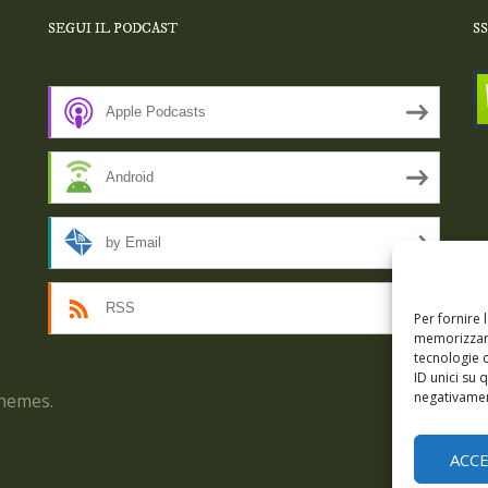
SEGUI IL PODCAST
S
Apple Podcasts
Android
by Email
RSS
Per fornire 
memorizzare
tecnologie 
ID unici su 
negativament
hemes.
Epis
ACC