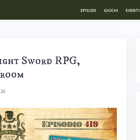
EPISODI
GIOCHI
EVENTI
light Sword RPG,
Vroom
026