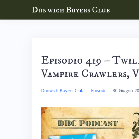
Skip
Dunwich Buyers Club
to
content
Episodio 419 – Twi
Vampire Crawlers, 
Dunwich Buyers Club
–
Episodi
–
30 Giugno 2