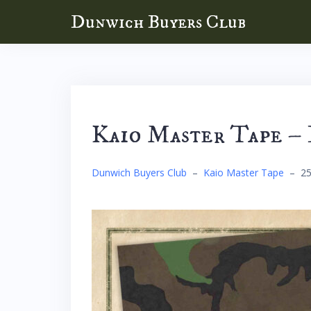
Skip
Dunwich Buyers Club
to
content
Kaio Master Tape –
Dunwich Buyers Club
–
Kaio Master Tape
–
25