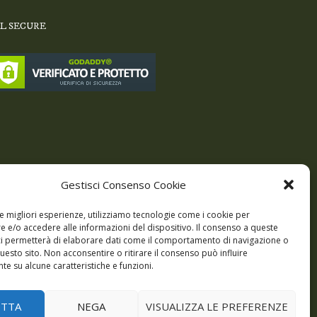
SL SECURE
Gestisci Consenso Cookie
le migliori esperienze, utilizziamo tecnologie come i cookie per
 e/o accedere alle informazioni del dispositivo. Il consenso a queste
ci permetterà di elaborare dati come il comportamento di navigazione o
questo sito. Non acconsentire o ritirare il consenso può influire
e su alcune caratteristiche e funzioni.
odi
Giochi
DBC Podcast
Cookie Policy (UE)
ETTA
NEGA
VISUALIZZA LE PREFERENZE