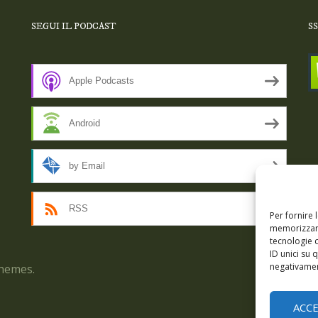
SEGUI IL PODCAST
S
Apple Podcasts
Android
by Email
RSS
Per fornire 
memorizzare
tecnologie 
ID unici su 
negativament
hemes.
Epis
ACC