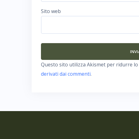
Sito web
Questo sito utilizza Akismet per ridurre l
derivati dai commenti
.