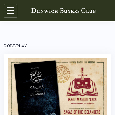
Skip
Dunwich Buyers Club
to
content
roleplay