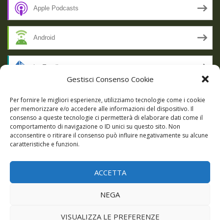
Apple Podcasts
Android
by Email
Gestisci Consenso Cookie
RSS
Per fornire le migliori esperienze, utilizziamo tecnologie come i cookie
per memorizzare e/o accedere alle informazioni del dispositivo. Il
consenso a queste tecnologie ci permetterà di elaborare dati come il
comportamento di navigazione o ID unici su questo sito. Non
SSL SECURE
acconsentire o ritirare il consenso può influire negativamente su alcune
caratteristiche e funzioni.
ACCETTA
Powered by WordPress
|
Theme:
Talon
by aThemes.
NEGA
Episodi
Giochi
DBC Podcast
Cookie Policy (UE)
VISUALIZZA LE PREFERENZE