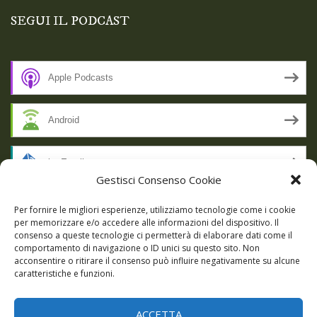
SEGUI IL PODCAST
Apple Podcasts
Android
by Email
Gestisci Consenso Cookie
RSS
Per fornire le migliori esperienze, utilizziamo tecnologie come i cookie
per memorizzare e/o accedere alle informazioni del dispositivo. Il
consenso a queste tecnologie ci permetterà di elaborare dati come il
comportamento di navigazione o ID unici su questo sito. Non
SSL SECURE
acconsentire o ritirare il consenso può influire negativamente su alcune
caratteristiche e funzioni.
ACCETTA