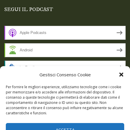
SEGUI IL PODCAST
Apple Podcasts
Android
by Email
Gestisci Consenso Cookie
RSS
Per fornire le migliori esperienze, utilizziamo tecnologie come i cookie
per memorizzare e/o accedere alle informazioni del dispositivo. Il
consenso a queste tecnologie ci permetterà di elaborare dati come il
comportamento di navigazione o ID unici su questo sito. Non
SSL SECURE
acconsentire o ritirare il consenso può influire negativamente su alcune
caratteristiche e funzioni.
ACCETTA